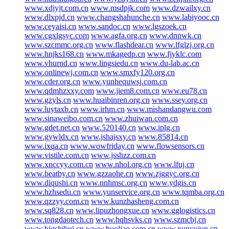
www.xdjyjt.com.cn
www.msdpjk.com
www.dzwailxy.cn
www.dlxpjd.cn
www.changshahunche.cn
www.labiyooc.cn
www.ceyaisi.cn
www.sandoc.cn
www.lgszoek.cn
www.cgxlgsyc.com
www.agfa.org.cn
www.dnnwk.cn
www.szcmmc.org.cn
www.flashdear.cn
www.lfglzj.org.cn
www.hnjks168.cn
www.mkagedp.cn
www.fjyklc.com
www.vhurnd.cn
www.lingsiedu.cn
www.du-lab.ac.cn
www.onlinewj.com.cn
www.smxfy120.org.cn
www.cder.org.cn
www.yunhequwsj.com.cn
www.qdmhzxxy.com
www.jiem8.com.cn
www.eu78.cn
www.gzyls.cn
www.huaibinren.org.cn
www.ssey.org.cn
www.luytaxb.cn
www.irhm.cn
www.mishandangwu.com
www.sinaweibo.com.cn
www.zhuiwan.com.cn
www.gdet.net.cn
www.520140.cn
www.iplg.cn
www.gywldx.cn
www.jshajsxy.cn
www.85814.cn
www.ixqa.cn
www.wowfriday.cn
www.flowsensors.cn
www.vistile.com.cn
www.jsshzz.com.cn
www.xnccyy.com.cn
www.nhol.org.cn
www.lfuj.cn
www.beatby.cn
www.gzzaohe.cn
www.zjggyc.org.cn
www.diqushi.cn
www.nnhmsc.org.cn
www.ydgis.cn
www.hzhsedu.cn
www.yunservice.org.cn
www.tqmba.org.cn
www.qzzyy.com.cn
www.kunzhasheng.com.cn
www.sq828.cn
www.lipuzhongxue.cn
www.gglogistics.cn
www.tongdaotech.cn
www.hqhsvks.cn
www.szmcbj.cn
www.bigshihui.cn
www.huoliao.com.cn
www.xunyujun.cn